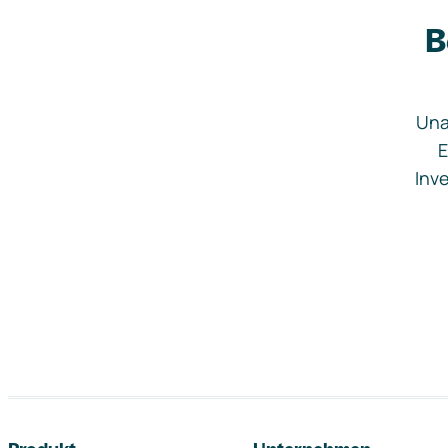
B
Una
E
Inve
Footer-Navigation