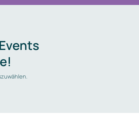
 Events
e!
zuwählen.