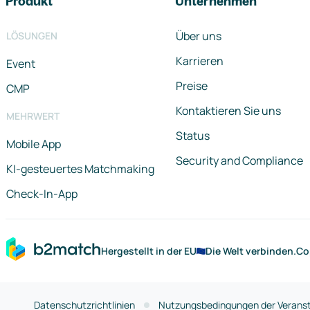
Produkt
Unternehmen
Über uns
LÖSUNGEN
Karrieren
Event
Preise
CMP
Kontaktieren Sie uns
MEHRWERT
Status
Mobile App
Security and Compliance
KI-gesteuertes Matchmaking
Check-In-App
Hergestellt in der EU
Die Welt verbinden.
Co
Datenschutzrichtlinien
Nutzungsbedingungen der Veranst