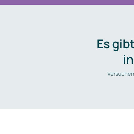
Es gib
i
Versuchen