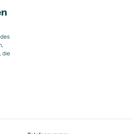
en
ides
m,
, die