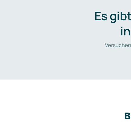
Es gib
i
Versuchen
B