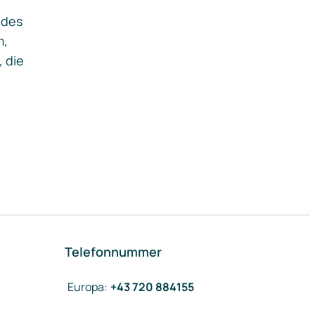
ides
m,
, die
Telefonnummer
Europa
:
+43 720 884155