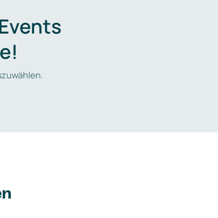
 Events
e!
zuwählen.
en