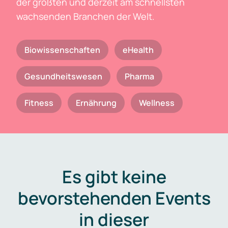
der größten und derzeit am schnellsten
wachsenden Branchen der Welt.
Biowissenschaften
eHealth
Gesundheitswesen
Pharma
Fitness
Ernährung
Wellness
Es gibt keine
bevorstehenden Events
in dieser