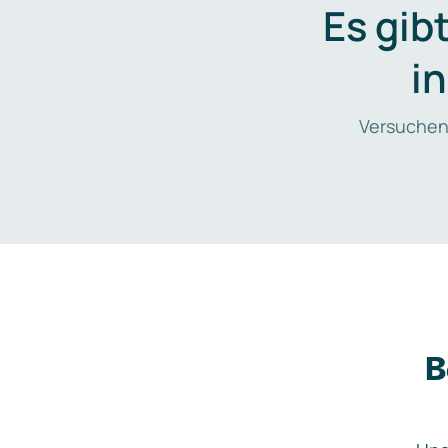
Es gib
i
Versuchen
B