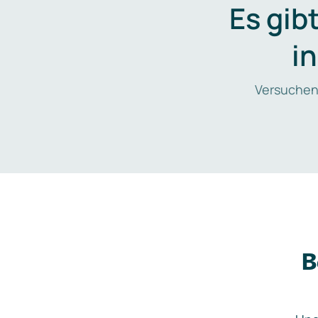
Es gib
i
Versuchen
B