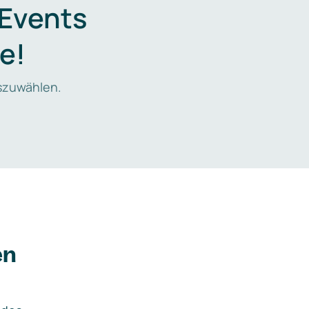
 Events
e!
zuwählen.
en