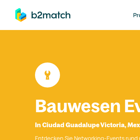
auptinhalt springen
Pr
Bauwesen E
In Ciudad Guadalupe Victoria, Mex
Entdecken Sie Networking-Events rund