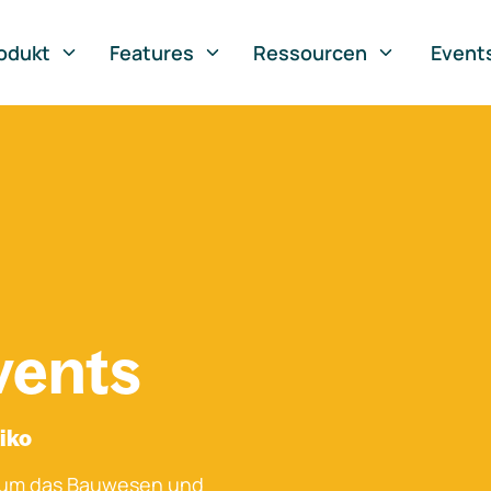
odukt
Features
Ressourcen
Event
vents
iko
 um das Bauwesen und