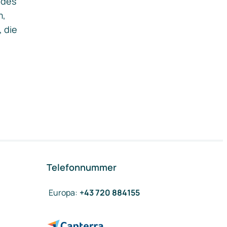
ides
m,
, die
Telefonnummer
Europa
:
+43 720 884155