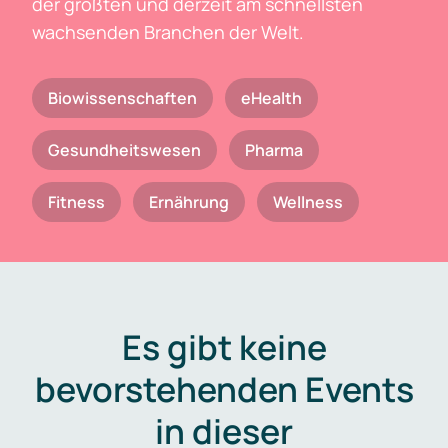
der größten und derzeit am schnellsten
wachsenden Branchen der Welt.
Biowissenschaften
eHealth
Gesundheitswesen
Pharma
Fitness
Ernährung
Wellness
Es gibt keine
bevorstehenden Events
in dieser