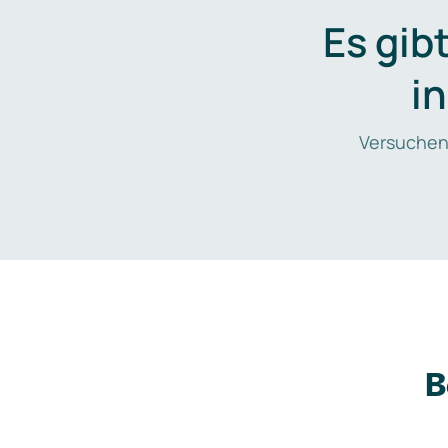
Es gib
i
Versuchen
B