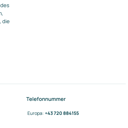
ides
m,
, die
Telefonnummer
Europa
:
+43 720 884155