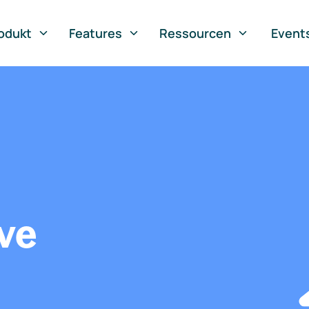
odukt
Features
Ressourcen
Event
ve