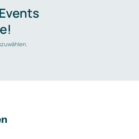
 Events
e!
zuwählen.
en