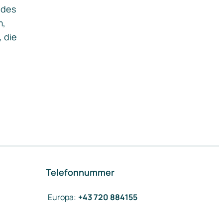
ides
m,
, die
Telefonnummer
Europa
:
+43 720 884155