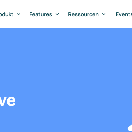
odukt
Features
Ressourcen
Event
ve