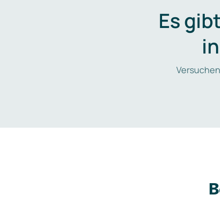
Es gib
i
Versuchen
B