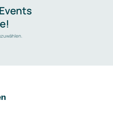
 Events
e!
zuwählen.
en