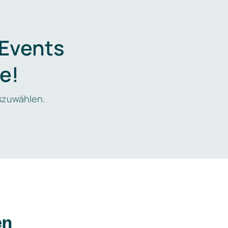
 Events
e!
zuwählen.
en