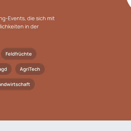
g-Events, die sich mit
chkeiten in der
Feldfrüchte
agd
AgriTech
Landwirtschaft