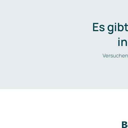
Es gib
i
Versuchen
B