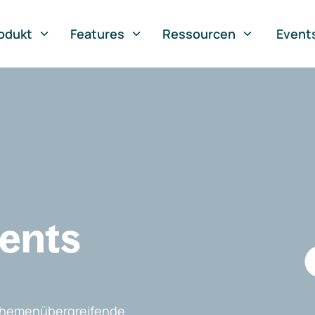
odukt
Features
Ressourcen
Event
vents
, themenübergreifende