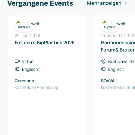
Vergangene Events
Mehr anzeigen
Umwelt
Umwelt
Virtuell
Hybrid
25. Juni 2026
16. Juni
-
17
,
2026
Future of BioPlastics 2026
Harmonmissio
Forum& Broker
Virtuell
Bratislava, S
Englisch
Englisch
Ceresana
SOVVA
Kostenlose Anmeldung
Kostenlose Anme