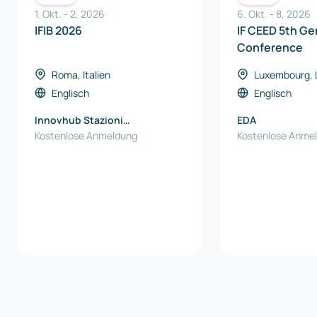
1. Okt.
-
2
,
2026
6. Okt.
-
8
,
2026
IFIB 2026
IF CEED 5th Ge
Conference
Roma, Italien
Luxembourg,
Englisch
Englisch
Innovhub Stazioni
EDA
Sperimentali per l'Industria
Kostenlose Anmeldung
Kostenlose Anme