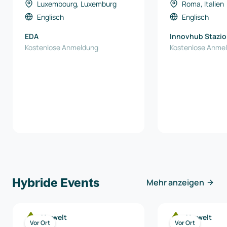
Luxembourg, Luxemburg
Roma, Italien
Englisch
Englisch
EDA
Innovhub Stazio
Kostenlose Anmeldung
Sperimentali per 
Kostenlose Anme
Hybride Events
Mehr anzeigen
Umwelt
Umwelt
Vor Ort
Vor Ort