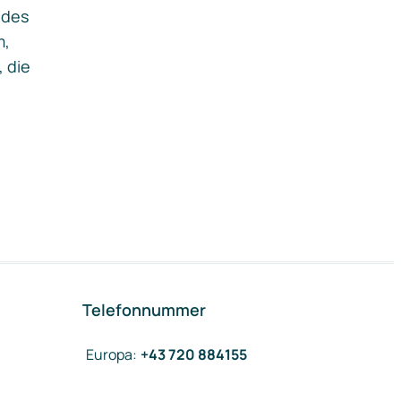
ides
m,
, die
Telefonnummer
Europa
:
+43 720 884155