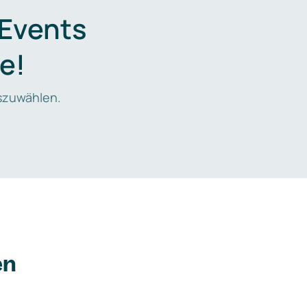
 Events
e!
zuwählen.
en