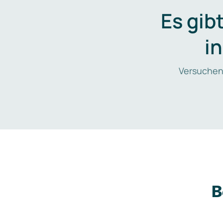
Es gib
i
Versuchen
B