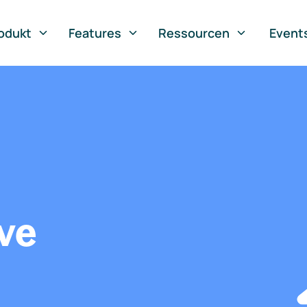
odukt
Features
Ressourcen
Event
ve