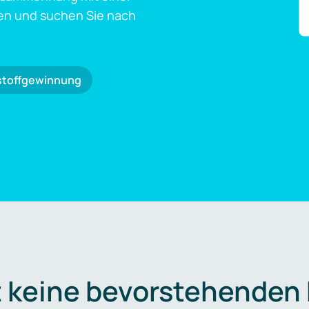
en und suchen Sie nach
stoffgewinnung
t keine bevorstehenden