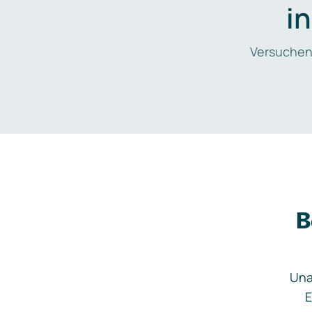
i
Versuchen
B
Una
E