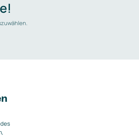
e!
zuwählen.
en
ides
m,