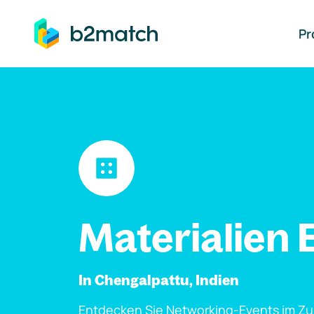
auptinhalt springen
Pr
Materialien 
In Chengalpattu, Indien
Entdecken Sie Networking-Events im Z