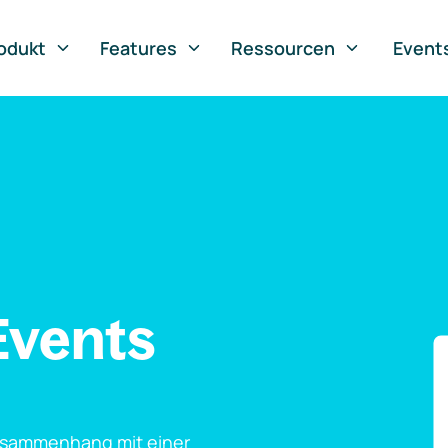
odukt
Features
Ressourcen
Event
Events
usammenhang mit einer