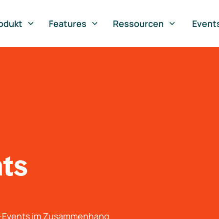
odukt
Features
Ressourcen
Event
nts
g-Events im Zusammenhang