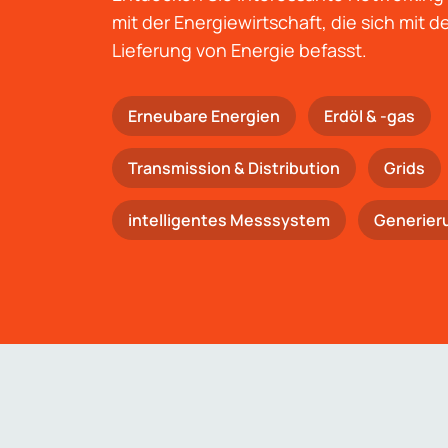
mit der Energiewirtschaft, die sich mit 
Lieferung von Energie befasst.
Erneubare Energien
Erdöl & -gas
Trans­mis­si­on & Distribution
Grids
intelligentes Messsystem
Generier