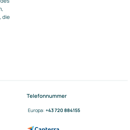
ides
m,
, die
Telefonnummer
Europa
:
+43 720 884155