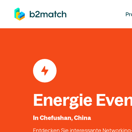
auptinhalt springen
Pr
Energie Eve
In Chefushan, China
Entdecken Sie interessante Networkin