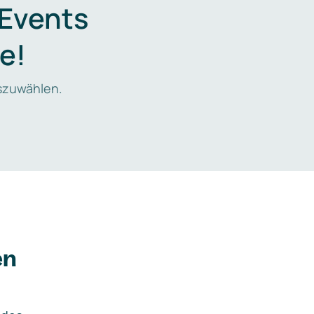
 Events
e!
zuwählen.
en