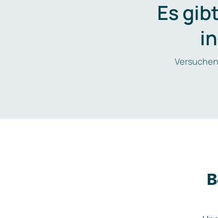
Es gib
i
Versuchen
B