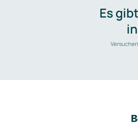
Es gib
i
Versuchen
B