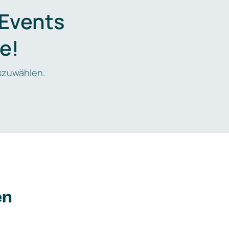
 Events
e!
zuwählen.
en