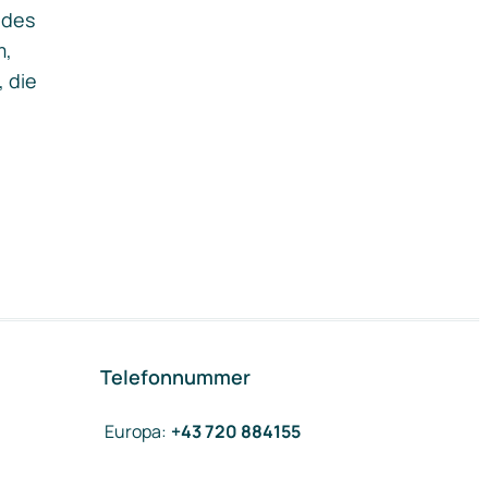
ides
m,
, die
Telefonnummer
Europa
:
+43 720 884155