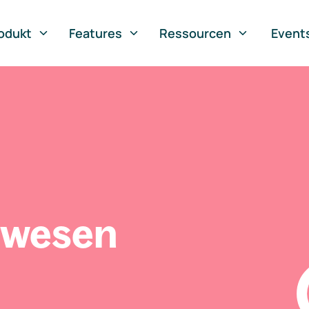
odukt
Features
Ressourcen
Event
swesen