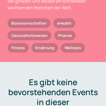
der größten und derzeit am schnellsten
wachsenden Branchen der Welt.
Biowissenschaften
eHealth
Gesundheitswesen
Pharma
Fitness
Ernährung
Wellness
Es gibt keine
bevorstehenden Events
in dieser