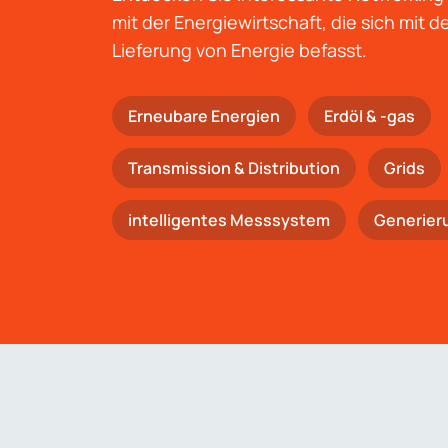
mit der Energiewirtschaft, die sich mit 
Lieferung von Energie befasst.
Erneubare Energien
Erdöl & -gas
Trans­mis­si­on & Distribution
Grids
intelligentes Messsystem
Generier