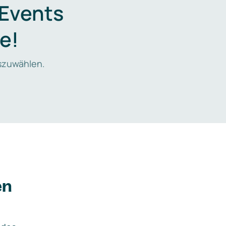
 Events
e!
zuwählen.
en