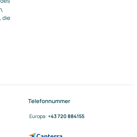
ides
m,
, die
Telefonnummer
Europa
:
+43 720 884155