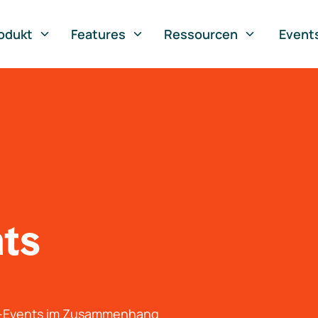
odukt
Features
Ressourcen
Event
nts
g-Events im Zusammenhang