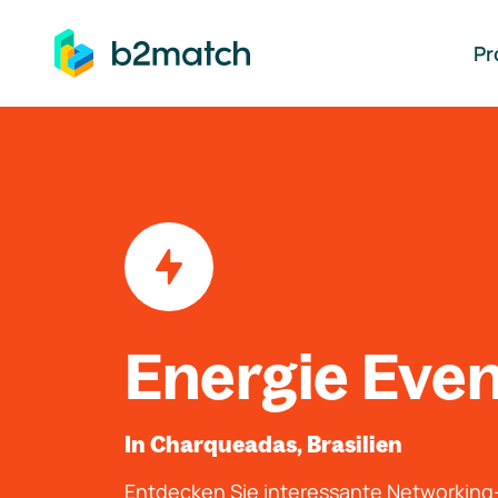
auptinhalt springen
Pr
Energie Eve
In Charqueadas, Brasilien
Entdecken Sie interessante Networkin