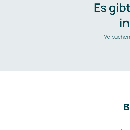
Es gib
i
Versuchen
B