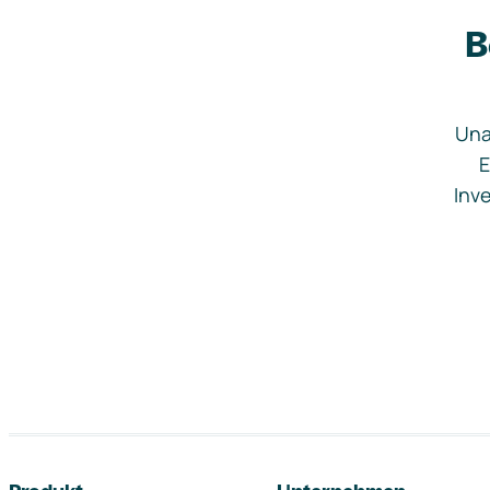
B
Una
E
Inve
Footer-Navigation