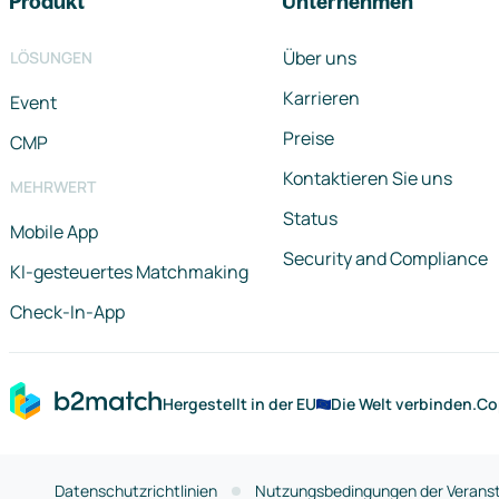
Produkt
Unternehmen
Über uns
LÖSUNGEN
Karrieren
Event
Preise
CMP
Kontaktieren Sie uns
MEHRWERT
Status
Mobile App
Security and Compliance
KI-gesteuertes Matchmaking
Check-In-App
Hergestellt in der EU
Die Welt verbinden.
Co
Datenschutzrichtlinien
Nutzungsbedingungen der Veranst