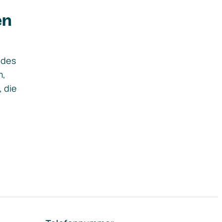
en
ides
m,
, die