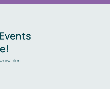
 Events
e!
zuwählen.