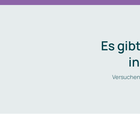
Es gib
i
Versuchen