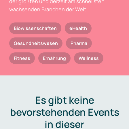
der größten und derzeit am schnellsten
wachsenden Branchen der Welt.
Biowissenschaften
eHealth
Gesundheitswesen
Pharma
Fitness
Ernährung
Wellness
Es gibt keine
bevorstehenden Events
in dieser