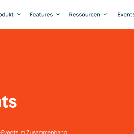
odukt
Features
Ressourcen
Event
nts
g-Events im Zusammenhang