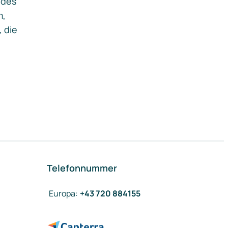
ides
m,
, die
Telefonnummer
Europa
:
+43 720 884155