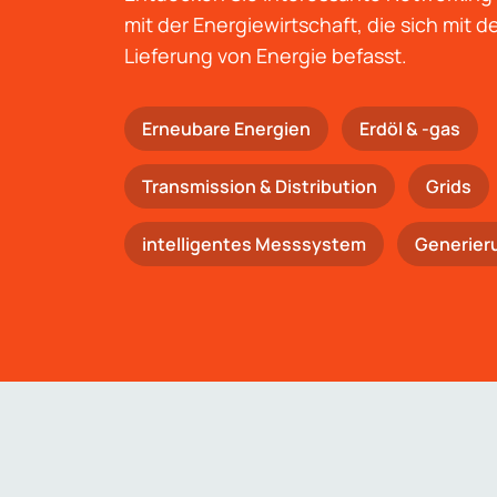
mit der Energiewirtschaft, die sich mit 
Lieferung von Energie befasst.
Erneubare Energien
Erdöl & -gas
Trans­mis­si­on & Distribution
Grids
intelligentes Messsystem
Generier