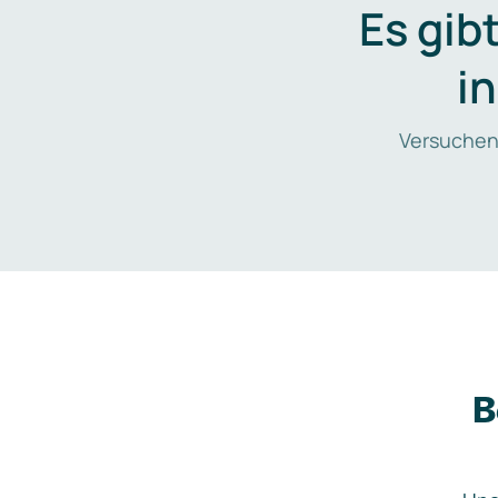
Es gib
i
Versuchen
B