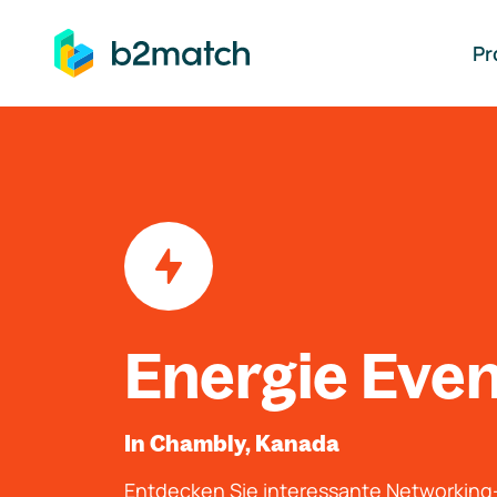
auptinhalt springen
Pr
Energie Eve
In Chambly, Kanada
Entdecken Sie interessante Networkin