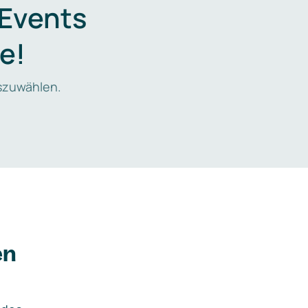
 Events
e!
zuwählen.
en