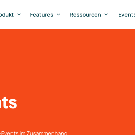
odukt
Features
Ressourcen
Event
nts
g-Events im Zusammenhang