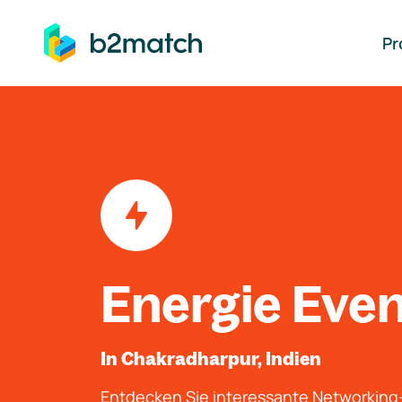
auptinhalt springen
Pr
Energie Eve
In Chakradharpur, Indien
Entdecken Sie interessante Networkin