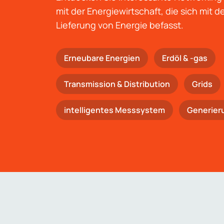
mit der Energiewirtschaft, die sich mit 
Lieferung von Energie befasst.
Erneubare Energien
Erdöl & -gas
Trans­mis­si­on & Distribution
Grids
intelligentes Messsystem
Generier