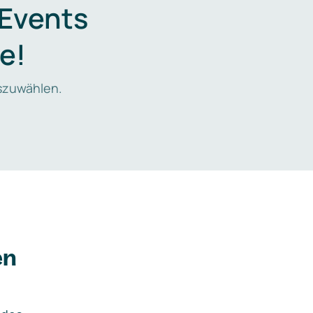
 Events
e!
zuwählen.
en