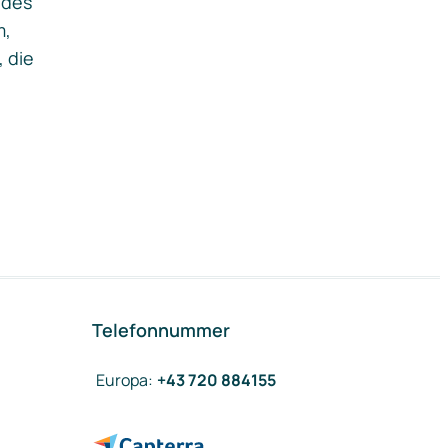
ides
m,
, die
Telefonnummer
Europa
:
+43 720 884155