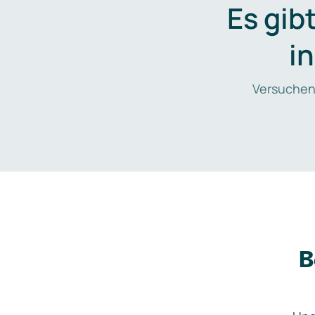
Es gib
i
Versuchen
B