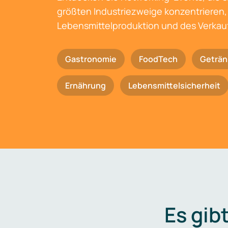
größten Industriezweige konzentrieren, 
Lebensmittelproduktion und des Verkau
Gastronomie
FoodTech
Geträn
Ernährung
Lebensmittelsicherheit
Es gib