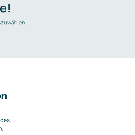
e!
zuwählen.
en
ides
m,