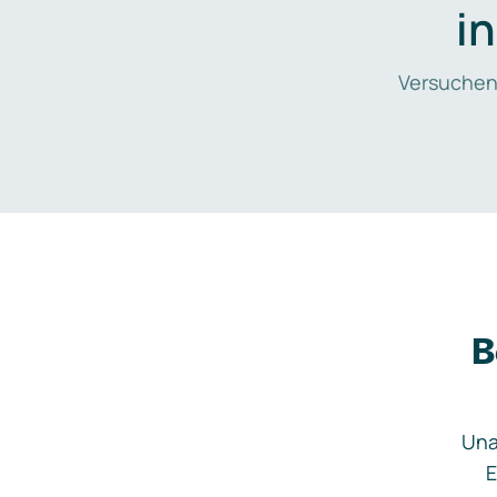
i
Versuchen
B
Una
E