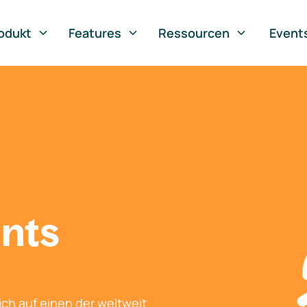
odukt
Features
Ressourcen
Event
nts
ch auf einen der weltweit