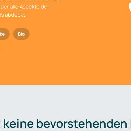
der alle Aspekte der
fs abdeckt.
ke
Bio
t keine bevorstehenden