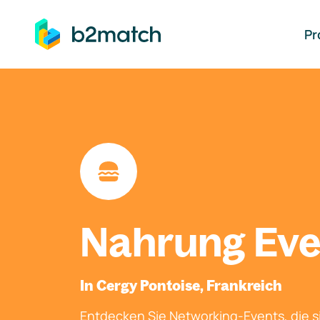
auptinhalt springen
Pr
Nahrung Eve
In Cergy Pontoise, Frankreich
Entdecken Sie Networking-Events, die si