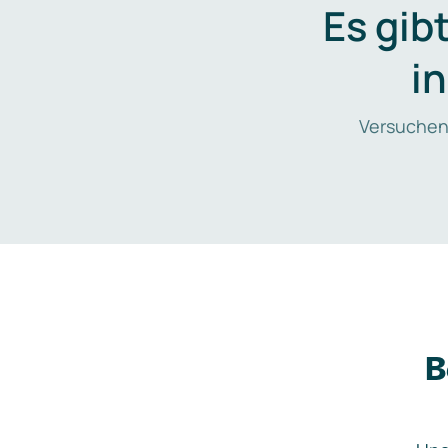
Es gib
i
Versuchen
B