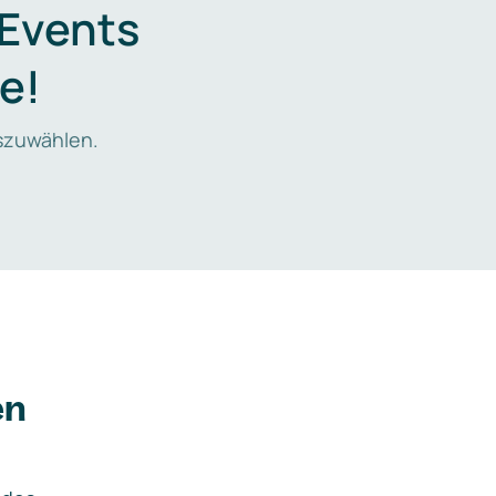
 Events
e!
zuwählen.
en