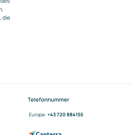
ides
m,
, die
Telefonnummer
Europa
:
+43 720 884155