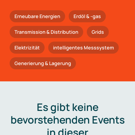
Erneubare Energien
Erdöl & -gas
Trans­mis­si­on & Distribution
Grids
Elektrizität
intelligentes Messsystem
Generierung & Lagerung
Es gibt keine
bevorstehenden Events
in dieser