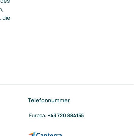
ides
m,
, die
Telefonnummer
Europa
:
+43 720 884155