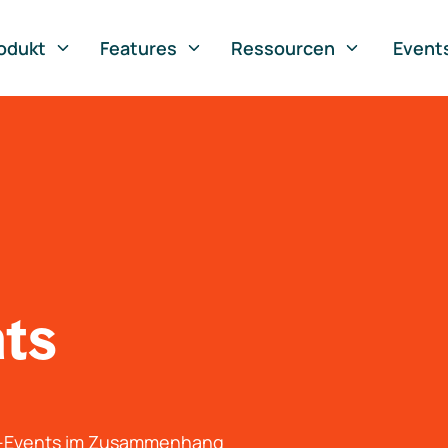
odukt
Features
Ressourcen
Event
nts
g-Events im Zusammenhang