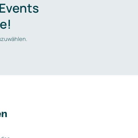
 Events
e!
zuwählen.
en