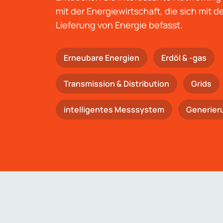
mit der Energiewirtschaft, die sich mit 
Lieferung von Energie befasst.
Erneubare Energien
Erdöl & -gas
Trans­mis­si­on & Distribution
Grids
intelligentes Messsystem
Generier