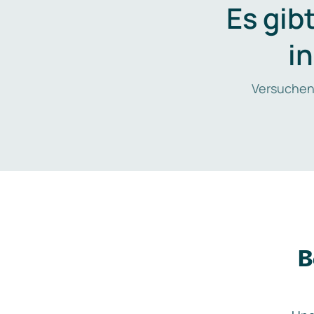
Es gib
i
Versuchen
B