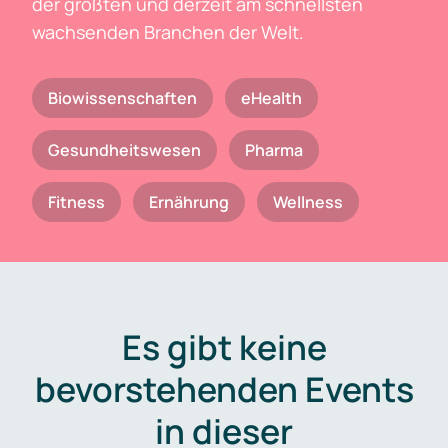
der größten und derzeit am schnellsten
wachsenden Branchen der Welt.
Biowissenschaften
eHealth
Gesundheitswesen
Pharma
Fitness
Ernährung
Wellness
Es gibt keine
bevorstehenden Events
in dieser