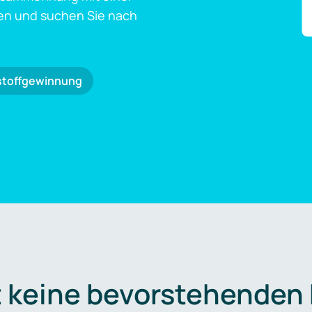
en und suchen Sie nach
stoffgewinnung
t keine bevorstehenden