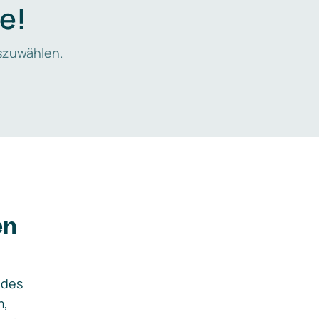
e!
zuwählen.
en
ides
m,