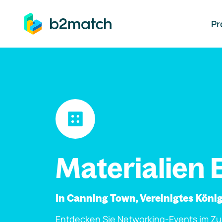
auptinhalt springen
Pr
Materialien 
In Canning Town, Vereinigtes Köni
Entdecken Sie Networking-Events im Z