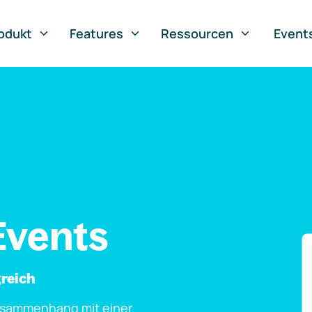
odukt
Features
Ressourcen
Event
Events
greich
usammenhang mit einer