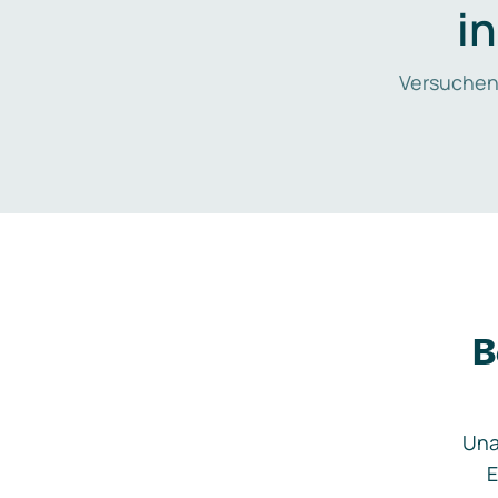
i
Versuchen
B
Una
E