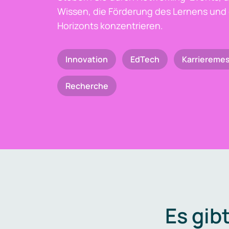
Wissen, die Förderung des Lernens und 
Horizonts konzentrieren.
Innovation
EdTech
Karriereme
Recherche
Es gib