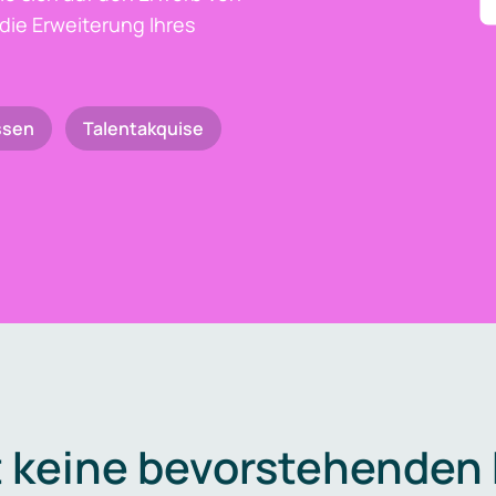
die Erweiterung Ihres
ssen
Talentakquise
t keine bevorstehenden