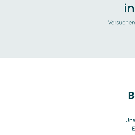
i
Versuchen
B
Una
E