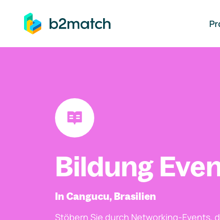
auptinhalt springen
Pr
Bildung Even
In Cangucu, Brasilien
Stöbern Sie durch Networking-Events, d