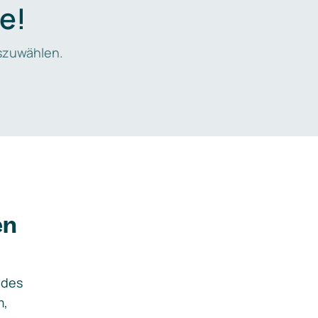
e!
zuwählen.
en
ides
m,