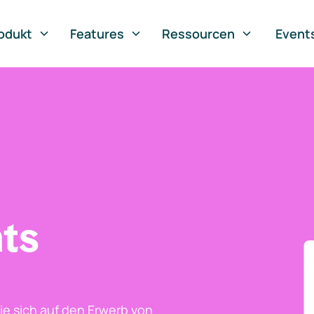
odukt
Features
Ressourcen
Event
ts
ie sich auf den Erwerb von