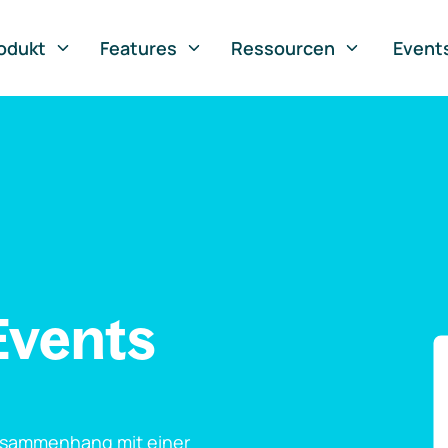
odukt
Features
Ressourcen
Event
Events
usammenhang mit einer