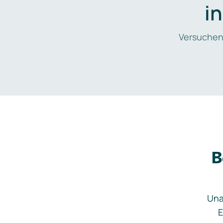
i
Versuchen
B
Una
E