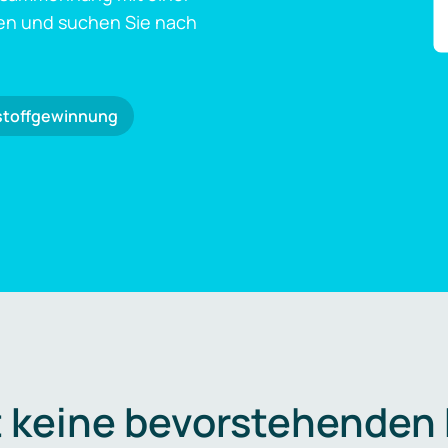
en und suchen Sie nach
stoffgewinnung
t keine bevorstehenden