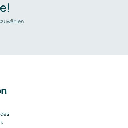
e!
zuwählen.
en
ides
m,