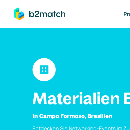
auptinhalt springen
Pr
Materialien 
In Campo Formoso, Brasilien
Entdecken Sie Networking-Events im Z