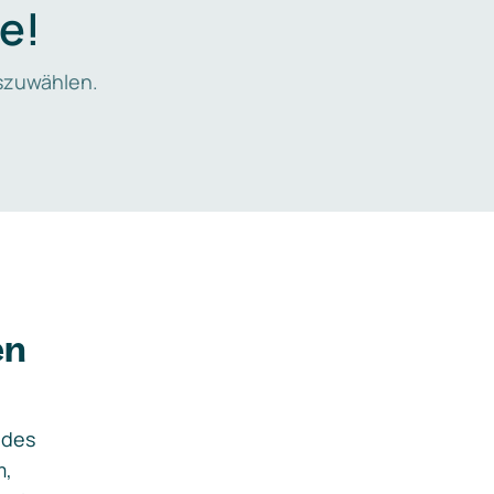
e!
zuwählen.
en
ides
m,