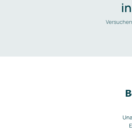
i
Versuchen
B
Una
E