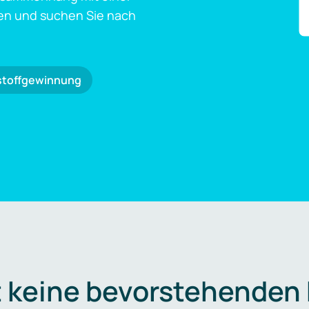
en und suchen Sie nach
stoffgewinnung
t keine bevorstehenden