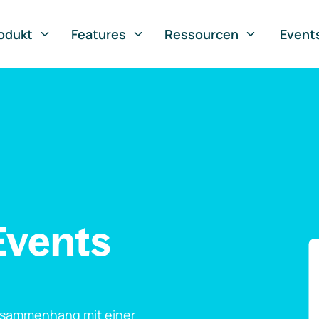
odukt
Features
Ressourcen
Event
Events
usammenhang mit einer