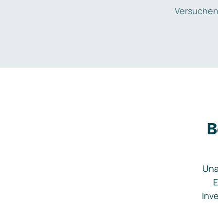
Versuchen
B
Una
E
Inve