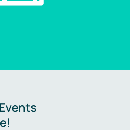
 Events
e!