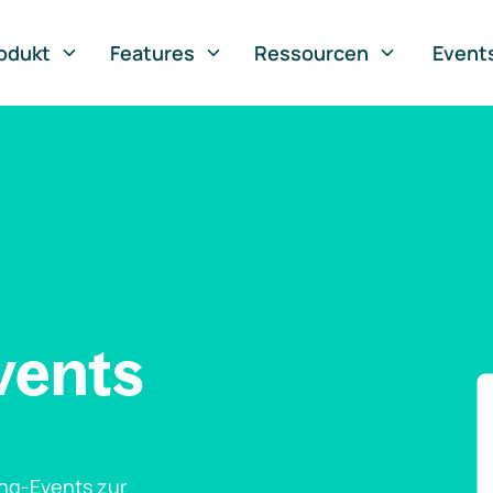
odukt
Features
Ressourcen
Event
vents
ng-Events zur