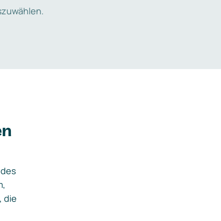
zuwählen.
en
ides
m,
, die