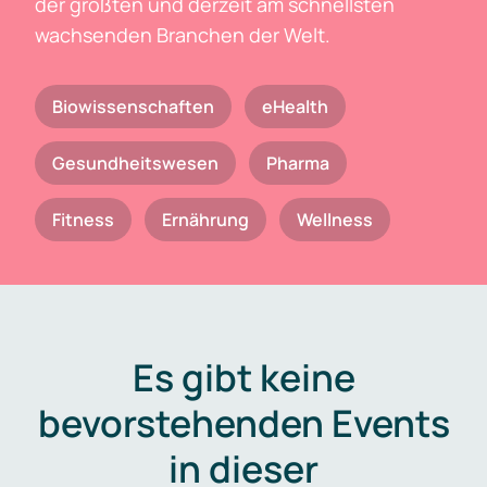
der größten und derzeit am schnellsten
wachsenden Branchen der Welt.
Biowissenschaften
eHealth
Gesundheitswesen
Pharma
Fitness
Ernährung
Wellness
Es gibt keine
bevorstehenden Events
in dieser