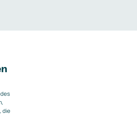
en
ides
m,
, die