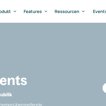
odukt
Features
Ressourcen
Event
vents
publik
, themenübergreifende