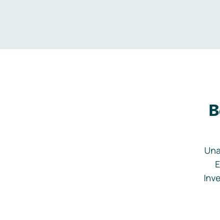
B
Una
E
Inve