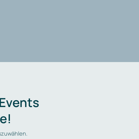
 Events
e!
zuwählen.