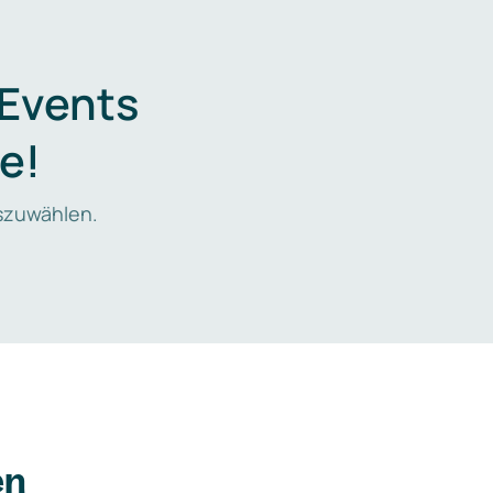
 Events
e!
zuwählen.
en