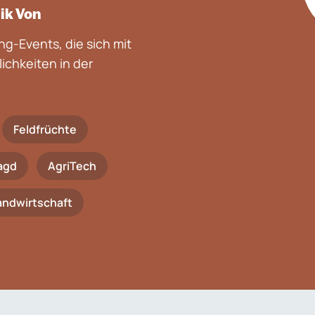
lik Von
g-Events, die sich mit
chkeiten in der
Feldfrüchte
agd
AgriTech
Landwirtschaft