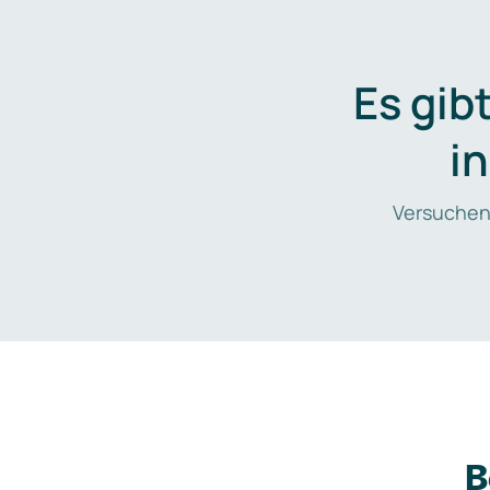
Es gib
i
Versuchen
B