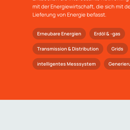
mit der Energiewirtschaft, die sich mit 
Lieferung von Energie befasst.
Erneubare Energien
Erdöl & -gas
Trans­mis­si­on & Distribution
Grids
intelligentes Messsystem
Generier