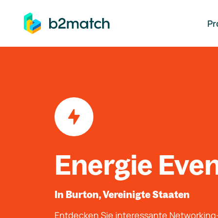
auptinhalt springen
Pr
Energie Eve
In Burton, Vereinigte Staaten
Entdecken Sie interessante Networkin