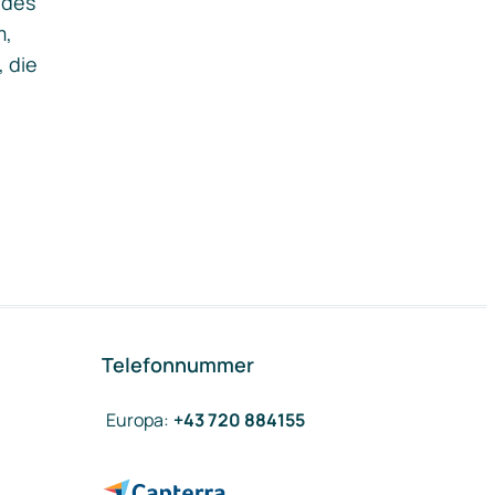
ides
m,
, die
Telefonnummer
Europa
:
+43 720 884155