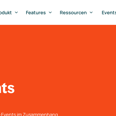
odukt
Features
Ressourcen
Event
nts
g-Events im Zusammenhang