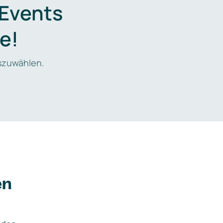
 Events
e!
zuwählen.
en