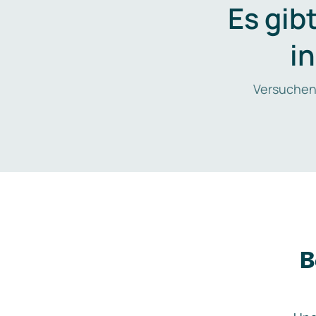
Es gib
i
Versuchen
B