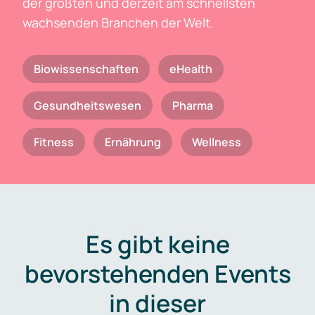
der größten und derzeit am schnellsten
wachsenden Branchen der Welt.
Biowissenschaften
eHealth
Gesundheitswesen
Pharma
Fitness
Ernährung
Wellness
Es gibt keine
bevorstehenden Events
in dieser