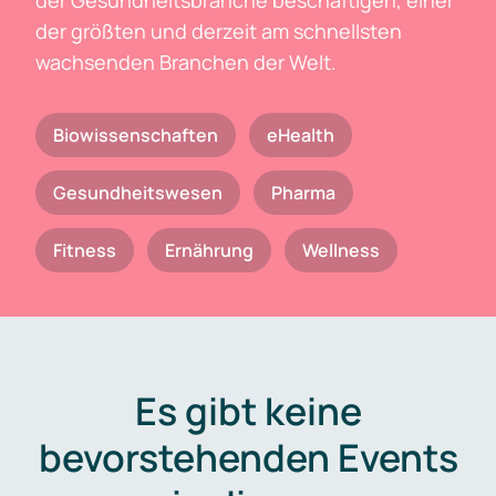
der Gesundheitsbranche beschäftigen, einer
der größten und derzeit am schnellsten
wachsenden Branchen der Welt.
Biowissenschaften
eHealth
Gesundheitswesen
Pharma
Fitness
Ernährung
Wellness
Es gibt keine
bevorstehenden Events