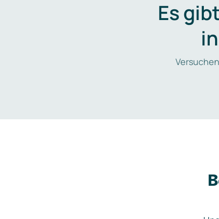
Es gib
i
Versuchen
B