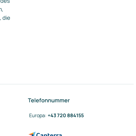
ides
m,
, die
Telefonnummer
Europa
:
+43 720 884155