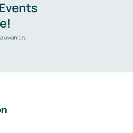
 Events
e!
zuwählen.
en