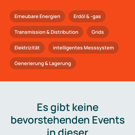
Erneubare Energien
Erdöl & -gas
Trans­mis­si­on & Distribution
Grids
Elektrizität
intelligentes Messsystem
Generierung & Lagerung
Es gibt keine
bevorstehenden Events
in dieser