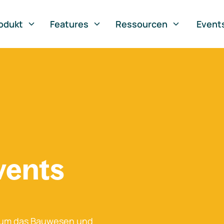
odukt
Features
Ressourcen
Event
vents
 um das Bauwesen und