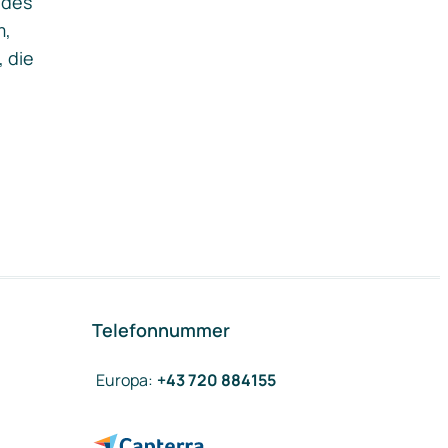
ides
m,
, die
Telefonnummer
Europa
:
+43 720 884155