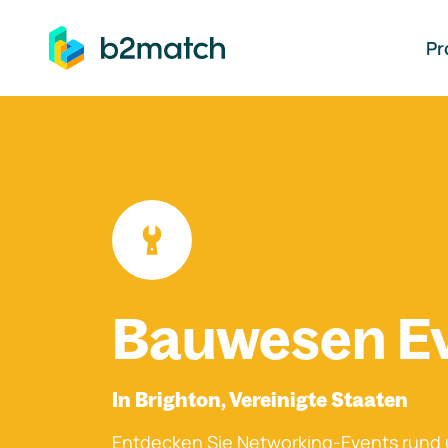
auptinhalt springen
Pr
Bauwesen E
In Brighton, Vereinigte Staaten
Entdecken Sie Networking-Events rund