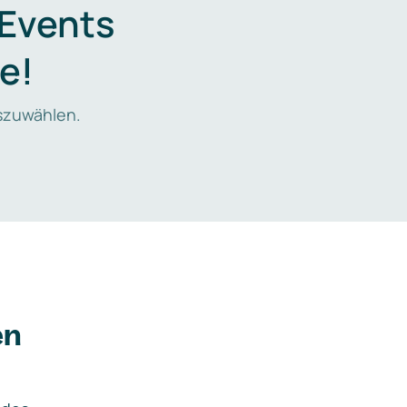
 Events
e!
zuwählen.
en