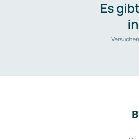
Es gib
i
Versuchen
B