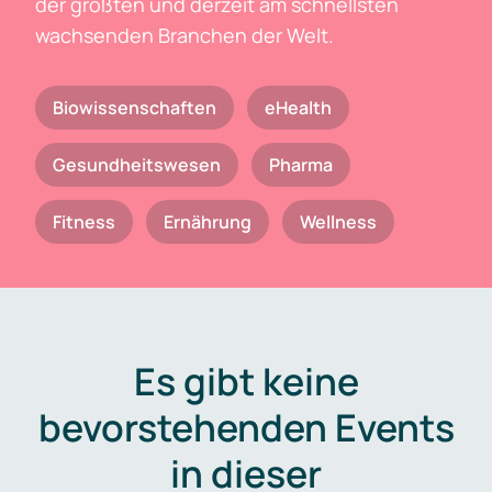
der größten und derzeit am schnellsten
wachsenden Branchen der Welt.
Biowissenschaften
eHealth
Gesundheitswesen
Pharma
Fitness
Ernährung
Wellness
Es gibt keine
bevorstehenden Events
in dieser