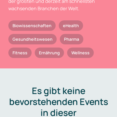
der größten und derzeit am schnellsten
wachsenden Branchen der Welt.
Biowissenschaften
eHealth
Gesundheitswesen
Pharma
Fitness
Ernährung
Wellness
Es gibt keine
bevorstehenden Events
in dieser