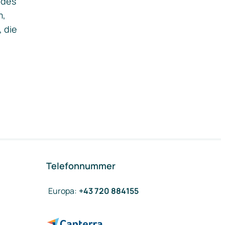
ides
m,
, die
Telefonnummer
Europa
:
+43 720 884155