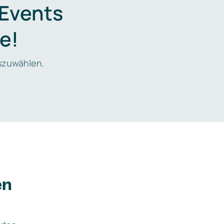
 Events
e!
zuwählen.
en