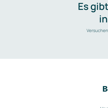
Es gib
i
Versuchen
B