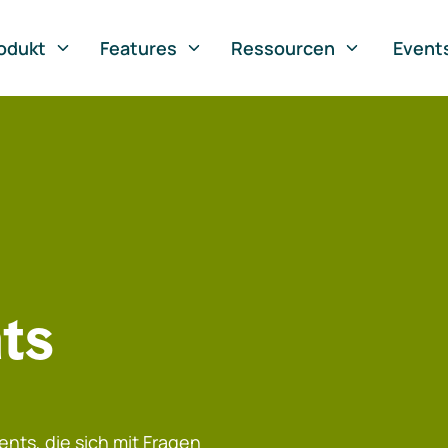
odukt
Features
Ressourcen
Event
ts
nts, die sich mit Fragen