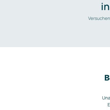
i
Versuchen
B
Una
E