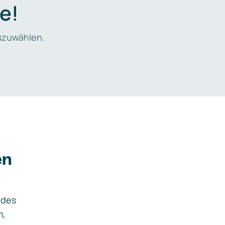
e!
zuwählen.
en
ides
m,