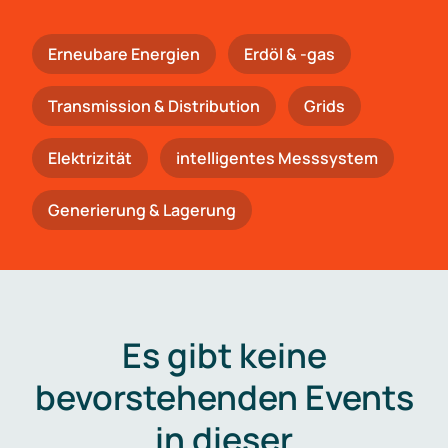
Erneubare Energien
Erdöl & -gas
Trans­mis­si­on & Distribution
Grids
Elektrizität
intelligentes Messsystem
Generierung & Lagerung
Es gibt keine
bevorstehenden Events
in dieser