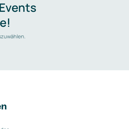
 Events
e!
zuwählen.
en