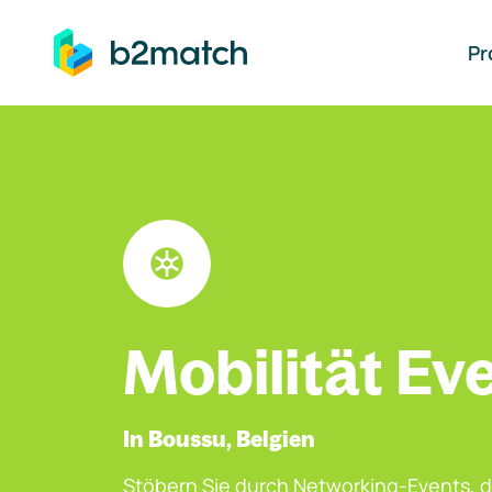
auptinhalt springen
Pr
Mobilität Ev
In Boussu, Belgien
Stöbern Sie durch Networking-Events, d