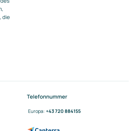
ides
m,
, die
Telefonnummer
Europa
:
+43 720 884155