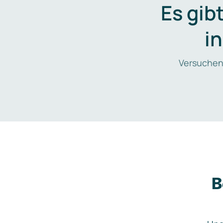
Es gib
i
Versuchen
B