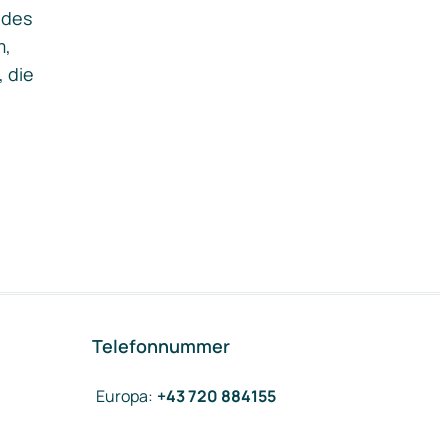
ides
m,
, die
Telefonnummer
Europa
:
+43 720 884155