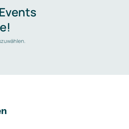
 Events
e!
zuwählen.
en