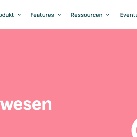
odukt
Features
Ressourcen
Event
swesen