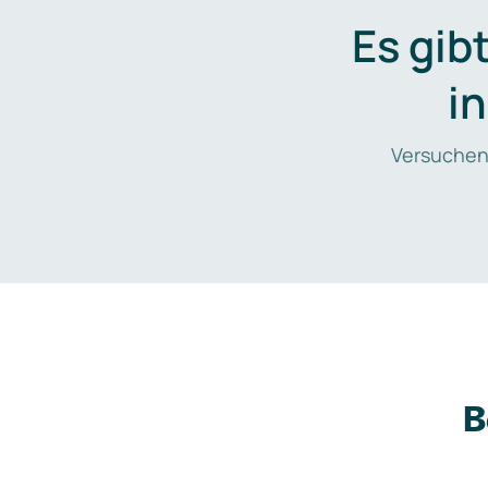
Es gib
i
Versuchen
B