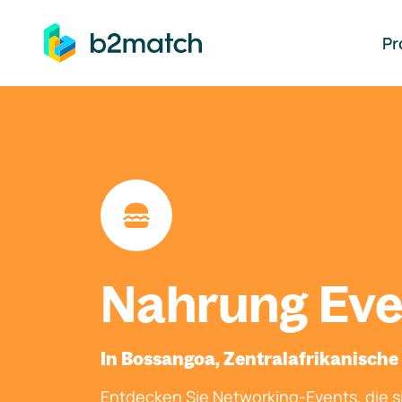
auptinhalt springen
Pr
Nahrung Eve
In Bossangoa, Zentralafrikanische
Entdecken Sie Networking-Events, die si