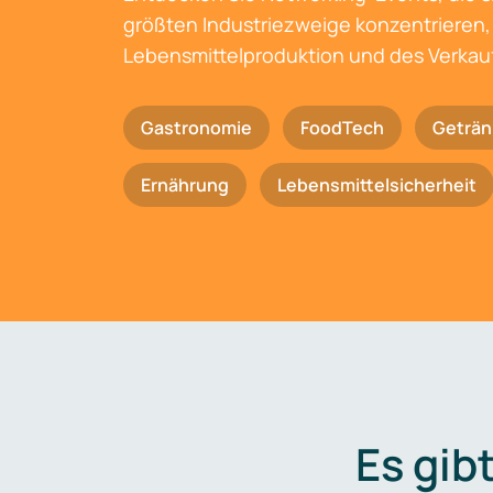
größten Industriezweige konzentrieren, 
Lebensmittelproduktion und des Verkau
Gastronomie
FoodTech
Geträn
Ernährung
Lebensmittelsicherheit
Es gib