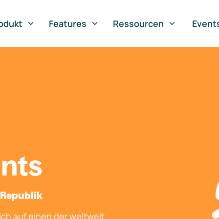
odukt
Features
Ressourcen
Event
nts
 Republik
ch auf einen der weltweit