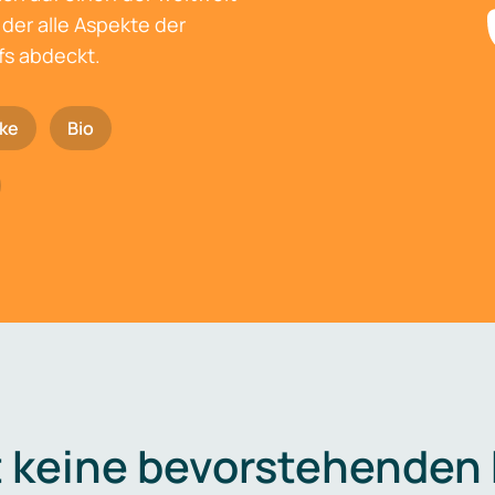
der alle Aspekte der
fs abdeckt.
ke
Bio
t keine bevorstehenden