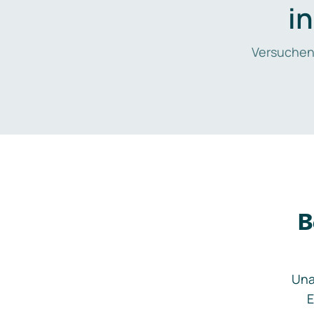
i
Versuchen
B
Una
E