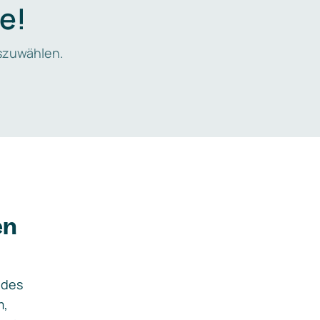
e!
zuwählen.
en
ides
m,