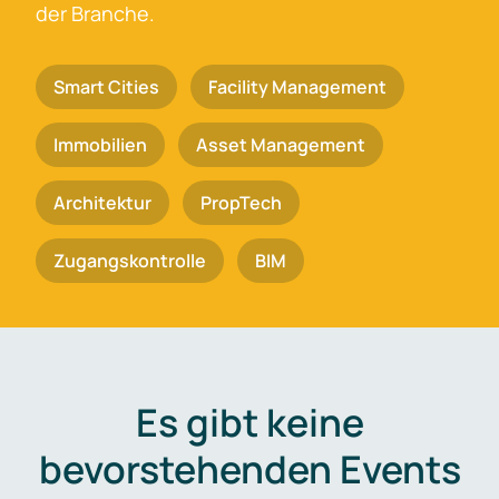
der Branche.
Smart Cities
Facility Management
Immobilien
Asset Management
Architektur
PropTech
Zugangskontrolle
BIM
Es gibt keine
bevorstehenden Events