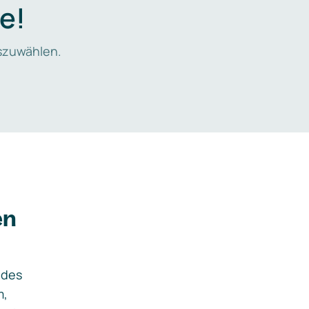
e!
zuwählen.
en
ides
m,