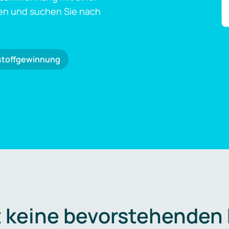
en und suchen Sie nach
stoffgewinnung
t keine bevorstehenden