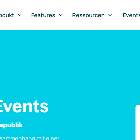
odukt
Features
Ressourcen
Event
Events
Republik
usammenhang mit einer