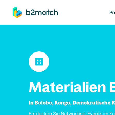
auptinhalt springen
Pr
Materialien 
In Bolobo, Kongo, Demokratische 
Entdecken Sie Networking-Events im Z