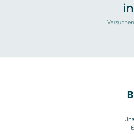
i
Versuchen
B
Una
E